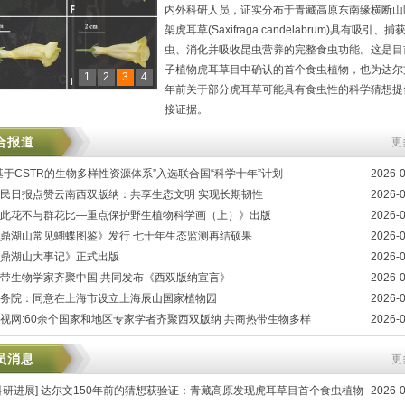
联合在广西喀斯特林区发现2个
内外科研人员，证实分布于青藏高原东南缘横断山
真菌
架虎耳草(Saxifraga candelabrum)具有吸引、捕
虫、消化并吸收昆虫营养的完整食虫功能。这是目
子植物虎耳草目中确认的首个食虫植物，也为达尔文
1
2
3
4
年前关于部分虎耳草可能具有食虫性的科学猜想提
接证据。
合报道
更
基于CSTR的生物多样性资源体系”入选联合国“科学十年”计划
2026-
民日报点赞云南西双版纳：‍共享生态文明 实现长期韧性
2026-
此花不与群花比—重点保护野生植物科学画（上）》出版
2026-
鼎湖山常见蝴蝶图鉴》发行 七十年生态监测再结硕果
2026-
鼎湖山大事记》正式出版
2026-
带生物学家齐聚中国 共同发布《西双版纳宣言》
2026-
务院：同意在上海市设立上海辰山国家植物园
2026-
视网:60余个国家和地区专家学者齐聚西双版纳 共商热带生物多样
2026-
员消息
更
科研进展] 达尔文150年前的猜想获验证：青藏高原发现虎耳草目首个食虫植物
2026-