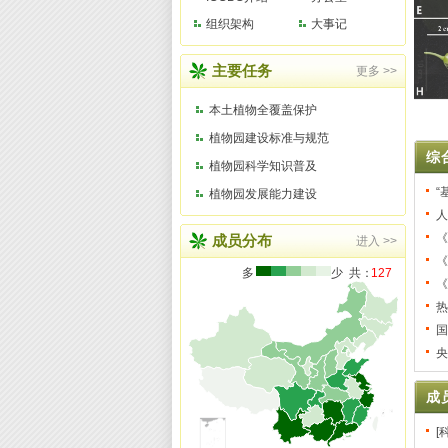
我所
组织架构
大事记
大型
主要任务
更多 >>
本土植物全覆盖保护
植物园建设标准与规范
综
植物园科学知识普及
“
植物园发展能力建设
人
《
成员分布
进入 >>
《
多
少 共：
127
《
热
国
央
成
[