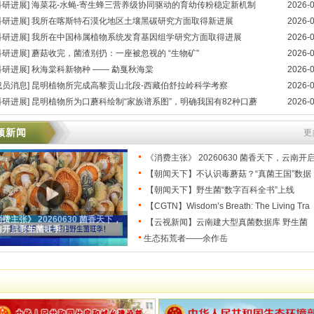
科研进展] 海菜花-水蝇-寄生蜂三营养级协同驱动的育幼传粉稳定新机制
2026-
科研进展] 我所在喀斯特石漠化地区土壤黑碳研究方面取得新进展
2026-
科研进展] 我所在中国柿属植物系统发育基因组学研究方面取得进展
2026-
科研进展] 蘑菇收完，菌渣别扔：一座被忽视的 “生物矿”
2026-
科研进展] 秋海棠科新物种 —— 勐戛秋海棠
2026-
成员消息] 昆明植物所完成高黎贡山北段-西藏伯舒拉岭科学考察
2026-
科研进展] 昆明植物所为口蘑科绘制“家族谱系图”，明确我国有82种口蘑
2026-
频新闻
更
《消费主张》 20260630 菌香天下，云南开
【朝闻天下】不认识毒蘑菇？“真菌王国”数据
【朝闻天下】野生菌“数字百科全书”上线
【CGTN】Wisdom’s Breath: The Living Tra
费主张》 20260630 菌香天下，
【云视新闻】云南建大型真菌数据库 野生菌
南开启野生菌旺季！
​生态拓荒者——余作岳