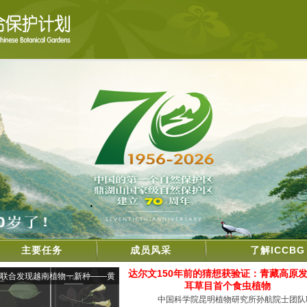
主要任务
成员风采
了解ICCBG
达尔文150年前的猜想获验证：青藏高原
联合发现越南植物一新种——黄
耳草目首个食虫植物
斗苣
中国科学院昆明植物研究所孙航院士团队