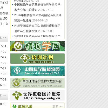
区的灯
中国植物学会第三届植物科学前沿学
获昆
术大会第一轮通知
2026-07-13
前在被
2026年植物标本采集与鉴定高级研修
150
班第一轮通知
2026-07-13
供了直
种质资源库研究团队揭示河岸植物的
适应与分化新机制
2026-07-09
第四届水生植物生物学国际研讨会二
多 >>
轮通知
2026-07-09
07-31
07-29
07-29
07-29
07-27
07-03
07-03
06-30
多 >>
08-06
成员风采
更多 >>