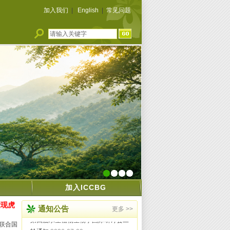
加入我们
|
English
|
常见问题
中国植物学会第三届植物科学前沿学
术大会第一轮通知
2026-07-13
2026年植物标本采集与鉴定高级研修
1
2
3
4
班第一轮通知
2026-07-13
加入ICCBG
种质资源库研究团队揭示河岸植物的
发现虎
适应与分化新机制
2026-07-09
通知公告
更多 >>
第四届水生植物生物学国际研讨会二
联合国
轮通知
2026-07-09